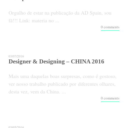
Orgulho de estar na publicação da AD Spain, sou
fã!!! Link: materia no ...
0 comments
03/07/2016
Designer & Designing – CHINA 2016
Mais uma daquelas boas surpresas, como é gostoso,
ver nosso trabalho publicado por diferentes olhares,
desta vez, vem da China. ...
0 comments
03/05/2016