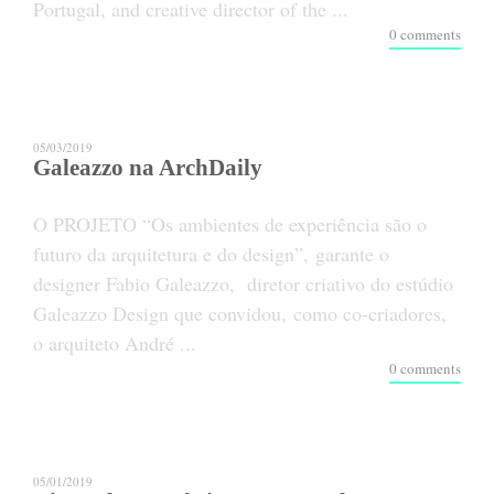
Portugal, and creative director of the ...
0 comments
05/03/2019
Galeazzo na ArchDaily
O PROJETO “Os ambientes de experiência são o
futuro da arquitetura e do design”, garante o
designer Fabio Galeazzo, diretor criativo do estúdio
Galeazzo Design que convidou, como co-criadores,
o arquiteto André ...
0 comments
05/01/2019