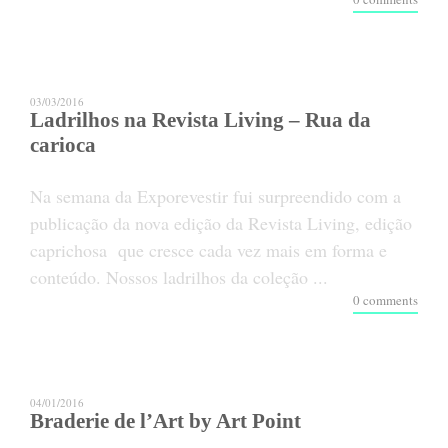
03/03/2016
Ladrilhos na Revista Living – Rua da
carioca
Na semana da Exporevestir fui surpreendido com a
publicação da nova edição da Revista Living, edição
caprichosa que cresce cada vez mais em forma e
conteúdo. Nossos ladrilhos da coleção ...
0 comments
04/01/2016
Braderie de l’Art by Art Point