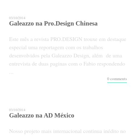
03/10/2014
Galeazzo na Pro.Design Chinesa
Este mês a revista PRO.DESIGN trouxe em destaque
especial uma reportagem com os trabalhos
desenvolvidos pela Galeazzo Design, além de uma
entrevista de duas paginas com o Fabio respondendo
...
0 comments
03/10/2014
Galeazzo na AD México
Nosso projeto mais internacional continua inédito no