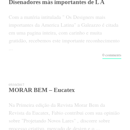
Disenadores más importantes de L A
Com a matéria intitulada " Os Designers mais
importantes da America Latina" a Galeazzo é citada
em uma pagina inteira, com carinho e muita
gratidão, recebemos este importante reconhecimento
...
0 comments
05/10/2017
MORAR BEM – Eucatex
Na Primeira edição da Revista Morar Bem da
Revista da Eucatex, Fabio contribui com sua opinião
sobre "Projetando Novos Lares" , discorre sobre
processo criativo, mercado de design e o ...