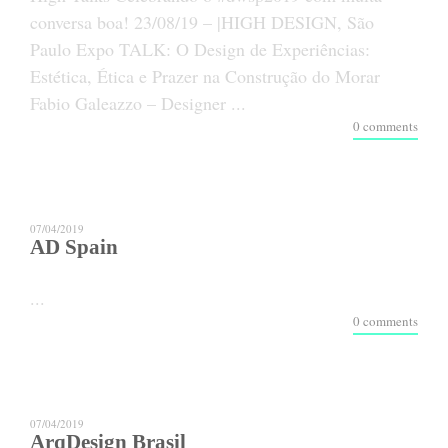
conversa boa! 23/08/19 – |HIGH DESIGN, São
Paulo Expo TALK: O Design de Experiências:
Estética, Ética e Prazer na Construção do Morar
Fabio Galeazzo – Designer ...
0 comments
07/04/2019
AD Spain
...
0 comments
07/04/2019
ArqDesign Brasil