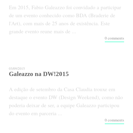
Em 2015, Fabio Galeazzo foi convidado a participar
de um evento conhecido como BDA (Braderie de
l'Art), com mais de 25 anos de existência. Este
grande evento reune mais de ...
0 comments
03/09/2015
Galeazzo na DW!2015
A edição de setembro da Casa Claudia trouxe em
destaque o evento DW (Design Weekend), como não
poderia deixar de ser, a equipe Galeazzo participou
do evento em parceria ...
0 comments