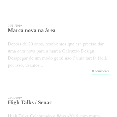
04/11/2019
Marca nova na área
Depois de 20 anos, resolvemos que era preciso dar
uma cara nova para a marca Galeazzo Design.
Desapegar de um modo geral não é uma tarefa fácil,
por isso, usamos ...
0 comments
22/08/2019
High Talks / Senac
High Talks Celebrando o #dwsp2019 com muita