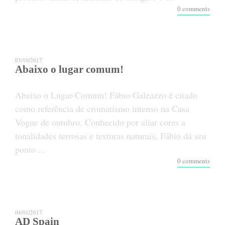
0 comments
03/10/2017
Abaixo o lugar comum!
Abaixo o Lugar-Comum! Fábio Galeazzo é citado
como referência de cromatismo intenso na Casa
Vogue de outubro. Conhecido por aliar cores a
tonalidades terrosas e texturas naturais, Fábio dá seu
ponto ...
0 comments
04/01/2017
AD Spain