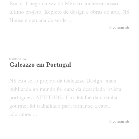
Brasil. Chegou a vez do México conhecer nosso
último projeto. Repleto de design e obras de arte, NS
House é cercada de verde ...
0 comments
03/06/2014
Galeazzo em Portugal
NS House, o projeto da Galeazzo Design mais
publicada no mundo foi capa da descolada revista
portuguesa ATTITUDE. Um detalhe da cozinha
gourmet foi trabalhado para tornar-se a capa,
adoramos ...
0 comments