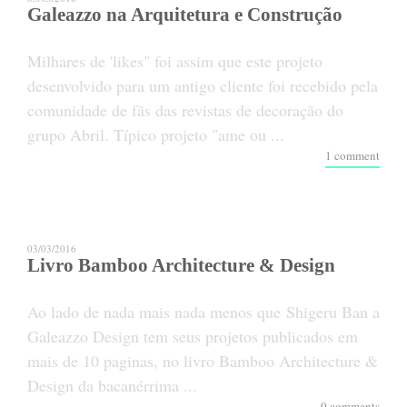
Galeazzo na Arquitetura e Construção
Milhares de 'likes" foi assim que este projeto
desenvolvido para um antigo cliente foi recebido pela
comunidade de fãs das revistas de decoração do
grupo Abril. Típico projeto "ame ou ...
1 comment
03/03/2016
Livro Bamboo Architecture & Design
Ao lado de nada mais nada menos que Shigeru Ban a
Galeazzo Design tem seus projetos publicados em
mais de 10 paginas, no livro Bamboo Architecture &
Design da bacanérrima ...
0 comments