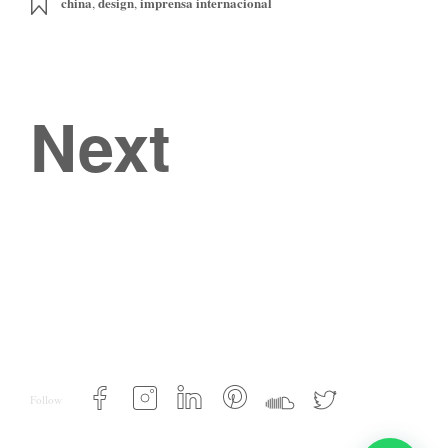
china
design
imprensa internacional
,
,
Next
Follow