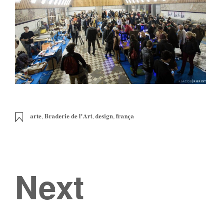
arte
Braderie de l'Art
design
frança
,
,
,
Next