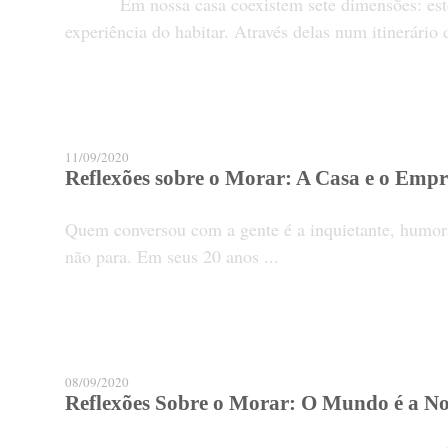
Em nossa casa coexistem sete dimensões: estética, 
experiência do habitar. Através delas num itinerário d
11/09/2020
Reflexões sobre o Morar: A Casa e o Emp
Quem conversou com a gente é a inquietante, humora
não para. Em seus 20 anos ...
08/09/2020
Reflexões Sobre o Morar: O Mundo é a N