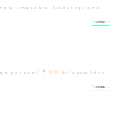
gonistas dessa mudança. Invadiram rapidamente
0 comments
spaços que moramos"
No Reflexões Sobre o
0 comments