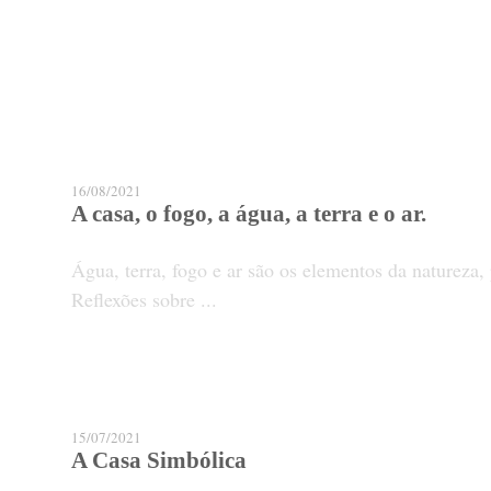
16/08/2021
A casa, o fogo, a água, a terra e o ar.
Água, terra, fogo e ar são os elementos da natureza,
Reflexões sobre ...
15/07/2021
A Casa Simbólica