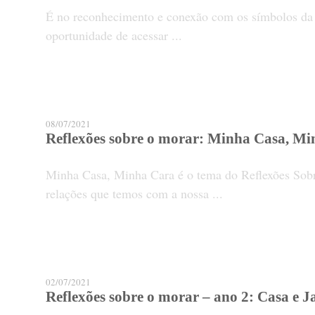
É no reconhecimento e conexão com os símbolos da
oportunidade de acessar ...
08/07/2021
Reflexões sobre o morar: Minha Casa, Mi
Minha Casa, Minha Cara é o tema do Reflexões Sobr
relações que temos com a nossa ...
02/07/2021
Reflexões sobre o morar – ano 2: Casa e 