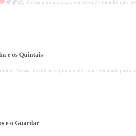
A casa é uma doação generosa do mundo, que nos d
ha e os Quintais
intais Nossas cozinhas e quintais tem uma felicidade partic
os e o Guardar