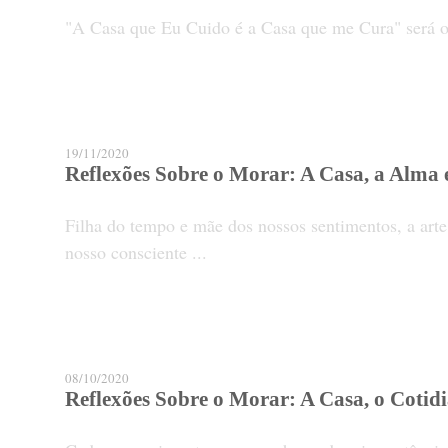
"A Casa que Eu Cuido é a Casa que me Cura" será o t
19/11/2020
Reflexões Sobre o Morar: A Casa, a Alma e
Filha do tempo e mãe dos nossos sentimentos, a art
nosso consciente ...
08/10/2020
Reflexões Sobre o Morar: A Casa, o Cotidia