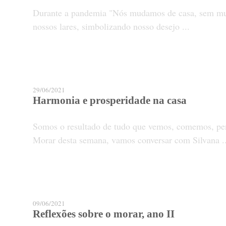
Durante a pandemia "Nós mudamos de casa, sem muda
nossos lares, simbolizando nosso desejo ...
29/06/2021
Harmonia e prosperidade na casa
Somos o resultado de tudo que vemos, comemos, pe
Morar desta semana, vamos conversar com Silvana ..
09/06/2021
Reflexões sobre o morar, ano II