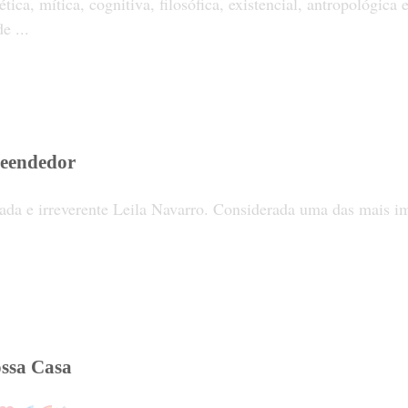
mítica, cognitiva, filosófica, existencial, antropológica e 
e ...
reendedor
da e irreverente Leila Navarro. Considerada uma das mais imp
ossa Casa