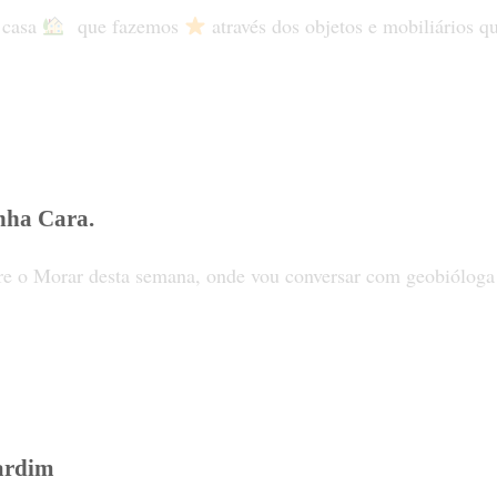
 casa
que fazemos
através dos objetos e mobiliários q
nha Cara.
e o Morar desta semana, onde vou conversar com geobióloga 
Jardim