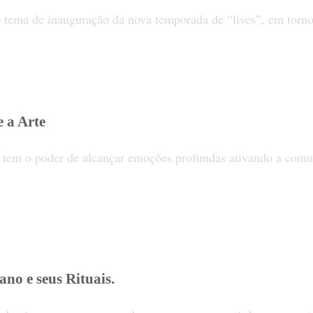
ema de inauguração da nova temporada de “lives”, em torno do
 a Arte
e tem o poder de alcançar emoções profundas ativando a comun
no e seus Rituais.