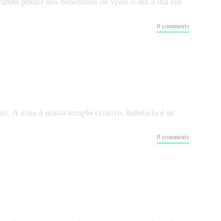
ndo prazer nos benefícios de viver o dia a dia em
0 comments
s. A casa é nosso templo criativo, habita-la é se
0 comments