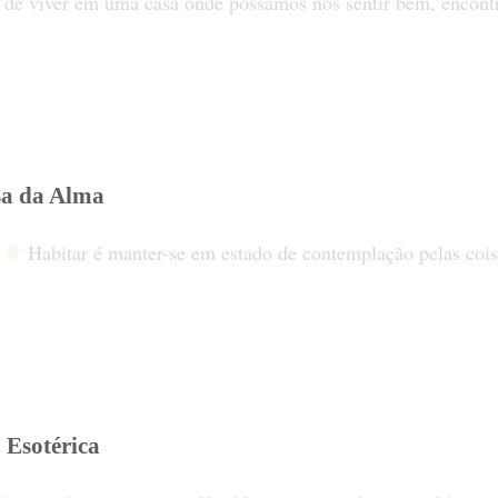
de viver em uma casa onde possamos nos sentir bem, encontra
sa da Alma
a
Habitar é manter-se em estado de contemplação pelas coisa
 Esotérica