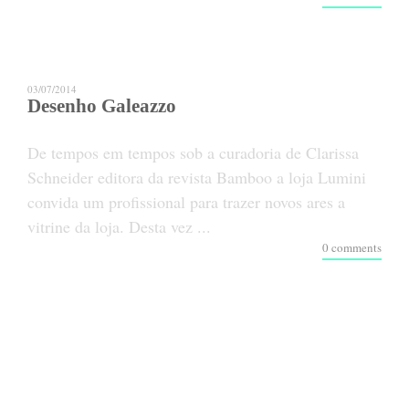
03/07/2014
Desenho Galeazzo
De tempos em tempos sob a curadoria de Clarissa
Schneider editora da revista Bamboo a loja Lumini
convida um profissional para trazer novos ares a
vitrine da loja. Desta vez ...
0 comments